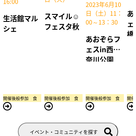
16:00
2023年6月10
あ
日（土）11：
スマイル☺
生活館マル
00～13：30
ェ
フェスタ秋
シェ
橋
あおぞらフ
ェスin西神
奈川公園
開催後
一般参加可
食
開催後
一般参加可
食
開催後
一般参加可
食
開催
イベント・コミュニティを探す