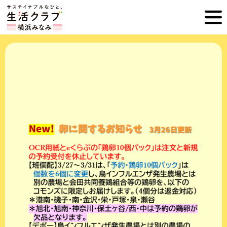
ホ
横
ー
ム
浜
へ
み
な
み
生
活
ク
ラ