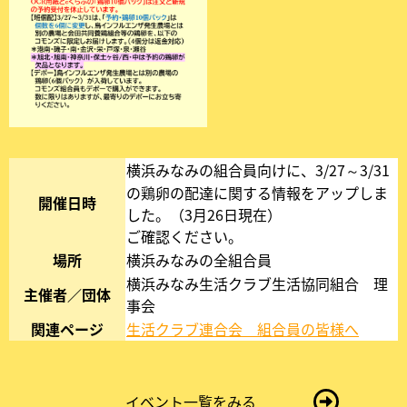
横浜みなみの組合員向けに、3/27～3/31
の鶏卵の配達に関する情報をアップしま
開催日時
した。（3月26日現在）
ご確認ください。
場所
横浜みなみの全組合員
横浜みなみ生活クラブ生活協同組合 理
主催者／団体
事会
関連ページ
生活クラブ連合会 組合員の皆様へ
新
し
い
タ
イベント一覧をみる