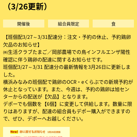
ら
（3/26更新）
せ
開催後
組合員限定
食
NEW！
【班個配3/27～3/31配達分：注文・予約の休止、予約鶏卵
欠品のお知らせ】
（3/26
㈱生活クラブたまご／岡部農場での鳥インフルエンザ陽性
確認に伴う鶏卵の配達に関するお知らせです。
更
班個配3/27～3/31 配達分の最新情報を3月26日に更新しま
新）
した。
横浜みなみの班個配で鶏卵のOCR・eくらぶでの新規予約が
休止となっています。また、今週は、予約の鶏卵は旭セン
ターからの配送が【欠品】となります。
デポーでも個数を【6個】に変更して供給します。数量に限
りはありますが、配達の組合員もデポー購入ができますの
で、ぜひ、デポーへお越しください。