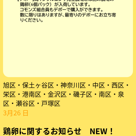
ブ
|
鶏
卵
に
関
す
旭区・保土ヶ谷区・神奈川区・中区・西区・
栄区・港南区・金沢区・磯子区・南区・泉
る
区・瀬谷区・戸塚区
3月26 日
お
知
鶏卵に関するお知らせ NEW！