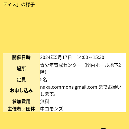
ブ
|
は
じ
め
開催日時
2024年5月17日 14:00～15:30
青少年育成センター（関内ホール地下2
て
場所
階）
の
定員
5名
naka.commons.gmail.com までお願い
お申し込み
ピ
します。
参加費用
無料
ラ
主催者／団体
中コモンズ
テ