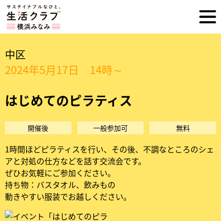
ホ
横
ー
ム
浜
へ
中区
み
2024年5月17日 14時～
な
はじめてのピラティス
み
開催後
一般参加可
無料
生
1時間ほどピラティスを行い、その後、不調なところのシェ
活
アと対処の仕方などを話す交流会です。
ぜひお気軽にご参加ください。
ク
持ち物：バスタオル、飲みもの
動きやすい服装でお越しください。
ラ