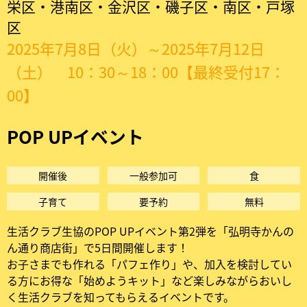
ブ
栄区・港南区・金沢区・磯子区・南区・戸塚
区
|
2025年7月8日（火）～2025年7月12日
POP
（土） 10：30～18：00【最終受付17：
00】
UP
イ
POP UPイベント
ベ
開催後
一般参加可
食
ン
子育て
要予約
無料
ト
生活クラブ生協のPOP UPイベント第2弾を「弘明寺かんの
ん通り商店街」で5日間開催します！
お子さまでも作れる「パフェ作り」や、加入を検討してい
る方にお得な「始めようキット」など楽しみながらおいし
く生活クラブを知ってもらえるイベントです。