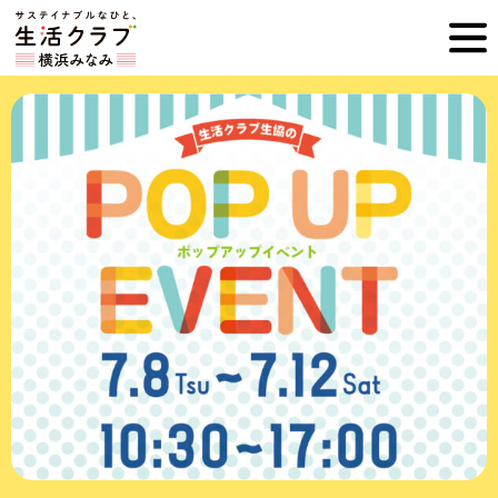
ホ
横
ー
ム
浜
へ
み
な
み
生
活
ク
ラ