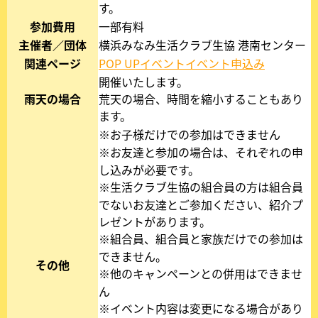
す。
参加費用
一部有料
主催者／団体
横浜みなみ生活クラブ生協 港南センター
関連ページ
POP UPイベントイベント申込み
新
し
開催いたします。
い
雨天の場合
荒天の場合、時間を縮小することもあり
タ
ます。
ブ
※お子様だけでの参加はできません
ま
※お友達と参加の場合は、それぞれの申
た
し込みが必要です。
は
※生活クラブ生協の組合員の方は組合員
ウ
でないお友達とご参加ください、紹介プ
ィ
レゼントがあります。
ン
※組合員、組合員と家族だけでの参加は
ド
できません。
その他
ウ
※他のキャンペーンとの併用はできませ
で
ん
開
※イベント内容は変更になる場合があり