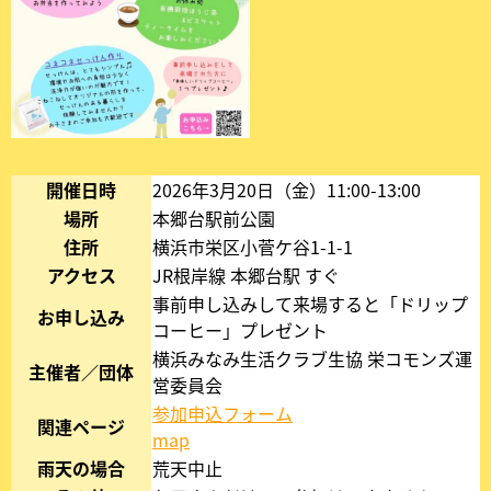
シ
ェ
開催日時
2026年3月20日（金）11:00-13:00
場所
本郷台駅前公園
住所
横浜市栄区小菅ケ谷1-1-1
アクセス
JR根岸線 本郷台駅 すぐ
事前申し込みして来場すると「ドリップ
お申し込み
コーヒー」プレゼント
横浜みなみ生活クラブ生協 栄コモンズ運
主催者／団体
営委員会
参加申込フォーム
新
関連ページ
map
新
し
し
い
雨天の場合
荒天中止