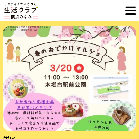
ホ
横
ー
ム
浜
へ
み
な
み
生
活
ク
ラ
栄区