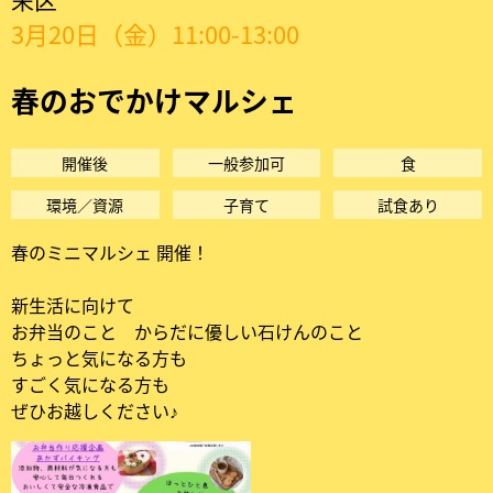
ブ
3月20日（金）11:00-13:00
|
春のおでかけマルシェ
春
の
開催後
一般参加可
食
お
環境／資源
子育て
試食あり
春のミニマルシェ 開催！
で
か
新生活に向けて
お弁当のこと からだに優しい石けんのこと
け
ちょっと気になる方も
すごく気になる方も
マ
ぜひお越しください♪
ル