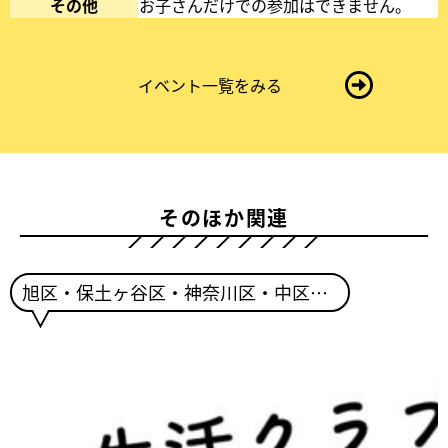
い
タ
その他
お子さんだけでの参加はできません。
タ
ブ
ブ
ま
ま
た
イベント一覧をみる
た
は
は
ウ
ウ
ィ
ィ
ン
ン
ド
そのほか関連
ド
ウ
ウ
で
で
開
開
き
旭区・保土ヶ谷区・神奈川区・中区・西区・栄区・港南区・金沢区・磯子区・南区・泉区・瀬谷区・戸塚区
き
ま
ま
す
す