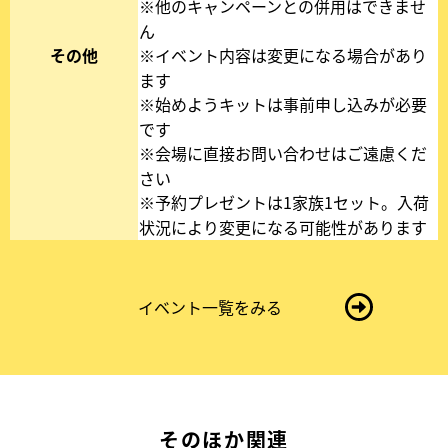
※他のキャンペーンとの併用はできませ
ン
ん
ド
その他
※イベント内容は変更になる場合があり
ウ
ます
で
※始めようキットは事前申し込みが必要
開
です
き
※会場に直接お問い合わせはご遠慮くだ
ま
さい
す
※予約プレゼントは1家族1セット。入荷
状況により変更になる可能性があります
イベント一覧をみる
そのほか関連