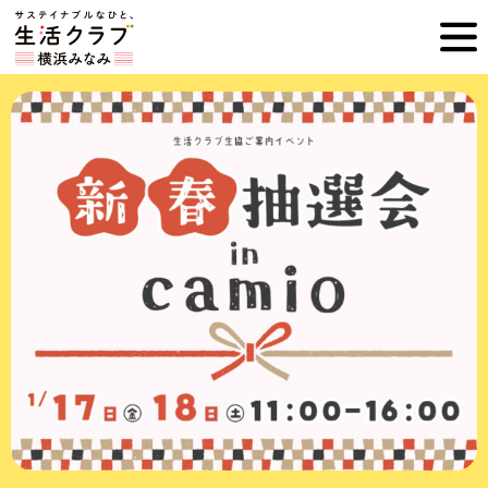
ホ
横
ー
ム
浜
へ
み
な
み
生
活
ク
ラ