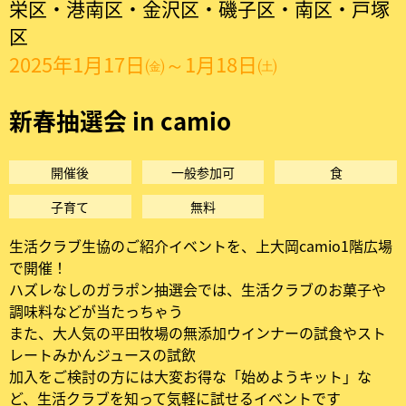
ブ
栄区・港南区・金沢区・磯子区・南区・戸塚
区
|
2025年1月17日㈮～1月18日㈯
新
新春抽選会 in camio
春
抽
開催後
一般参加可
食
選
子育て
無料
生活クラブ生協のご紹介イベントを、上大岡camio1階広場
会
で開催！
ハズレなしのガラポン抽選会では、生活クラブのお菓子や
in
調味料などが当たっちゃう
また、大人気の平田牧場の無添加ウインナーの試食やスト
camio
レートみかんジュースの試飲
加入をご検討の方には大変お得な「始めようキット」な
ど、生活クラブを知って気軽に試せるイベントです