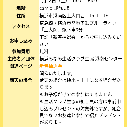
1月18日（土）11:00～16:00
場所
camio 1階広場
住所
横浜市港南区上大岡西1-15-1 1F
京急線・横浜市営地下鉄ブルーライン
アクセス
「上大岡」駅下車3分
下記「新春抽選会」からお申し込みくだ
お申し込み
さい
参加費用
無料
主催者／団体
横浜みなみ生活クラブ生協 港南センター
関連ページ
新春抽選会
新
し
開催いたします。
い
雨天の場合
荒天の場合は縮小・中止になる場合があ
タ
ります
ブ
※お子様だけでの参加はできません
ま
※生活クラブ生協の組合員の方は事前申
た
し込みプレゼントの対象外ですが、組合
は
員でないお友達と参加で紹介プレゼント
ウ
があります
ィ